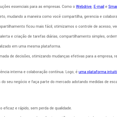
oluções essenciais para as empresas. Como o
Webdrive
,
E-mail
e
Smar
to, mudando a maneira como você compartilha, gerencia e colabora
artilhamento ficou mais fácil, otimizamos o controle de acesso, ve
ta e criação de tarefas diárias, compartilhamento simples, ordem d
tralizado em uma mesma plataforma.
tomada de decisões, otimizando mudanças efetivas para a empresa, r
ência interna e colaboração contínua. Logo, é
uma plataforma intuit
is do seu negócio e faça parte do mercado adotando medidas de es
 eficaz e rápido, sem perda de qualidade.