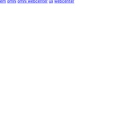
vem
omni
omni webcenter
ux
webcenter